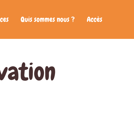
ces
Quis sommes nous ?
Accès
vation