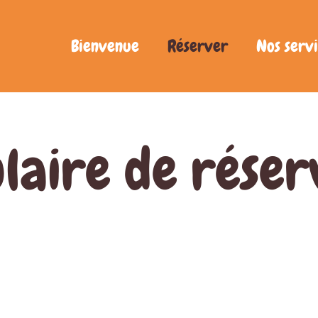
Bienvenue
Réserver
Nos servi
laire de réser